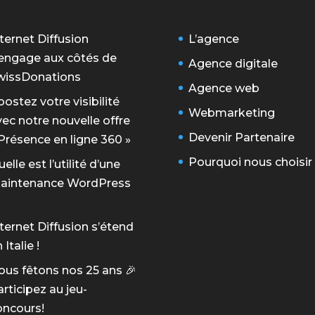
ternet Diffusion
L’agence
’engage aux côtés de
Agence digitale
wissDonations
Agence web
ostez votre visibilité
Webmarketing
vec notre nouvelle offre
Devenir Partenaire
 Présence en ligne 360 »
Pourquoi nous choisir
elle est l’utilité d’une
aintenance WordPress
ternet Diffusion s’étend
 Italie !
ous fêtons nos 25 ans 🎉
rticipez au jeu-
oncours!