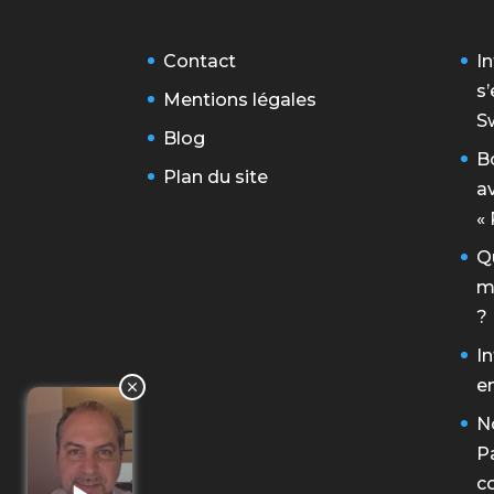
Contact
In
s
Mentions légales
S
Blog
Bo
Plan du site
a
«
Qu
m
?
In
en
N
Pa
c