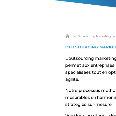
9
9
Outsourcing Marketing
OUTSOURCING MARKE
L’outsourcing marketing
permet aux entreprises 
spécialisées tout en opti
agilité.
Notre processus méthodi
mesurables en harmonis
stratégies sur-mesure.
Voici les cinq étapes cl