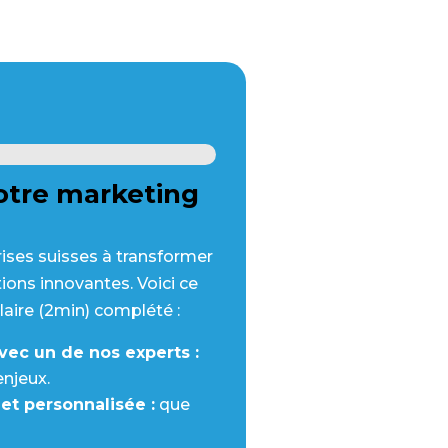
votre marketing
Super, commençons par 
rises suisses à transformer
tions innovantes. Voici ce
Prénom
Entreprise
(Nécessaire)
laire (2min) complété :
vec un de nos experts :
njeux.
et personnalisée :
que