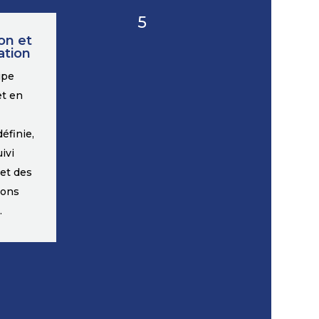
5
on et
ation
ipe
t en
définie,
ivi
 et des
ions
.