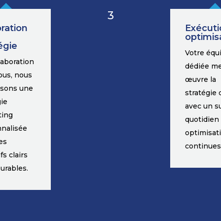
3
ration
Exécuti
optimis
égie
Votre équ
laboration
dédiée me
ous, nous
œuvre la
ssons une
stratégie 
gie
avec un su
ting
quotidien
nalisée
optimisat
es
continues
fs clairs
urables.