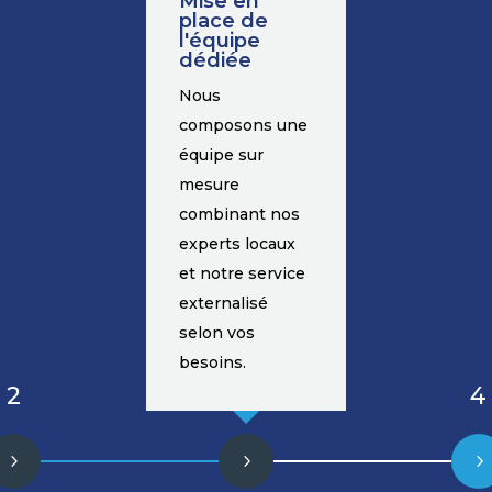
Mise en
place de
l'équipe
dédiée
Nous
composons une
équipe sur
mesure
combinant nos
experts locaux
et notre service
externalisé
selon vos
besoins.
2
4