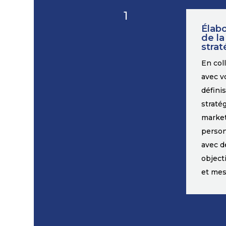
1
Élabo
de la
strat
En col
avec v
défini
straté
marke
person
avec d
objecti
et mes