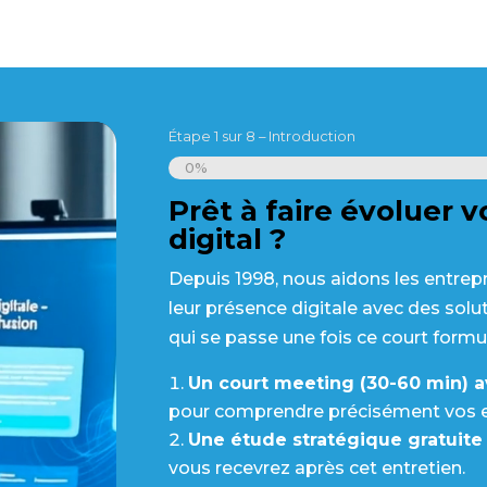
Étape
1
sur
8
– Introduction
0%
Prêt à faire évoluer 
digital ?
Depuis 1998, nous aidons les entrep
leur présence digitale avec des solu
qui se passe une fois ce court formu
Un court meeting (30-60 min) a
pour comprendre précisément vos e
Une étude stratégique gratuite 
vous recevrez après cet entretien.