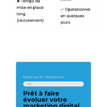
❌
Temps de
mise en place
✅
Opérationnel
long
en quelques
(recrutement)
jours
Étape
1
sur
8
– Introduction
0%
Prêt à faire
Super, 
évoluer votre
nous pré
marketing digital