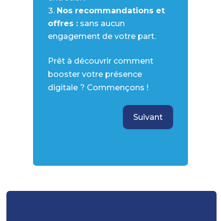
Nos recommandations et
offres :
sans aucun
engagement de votre part.
Prêt à découvrir comment
booster votre présence
digitale ? Commençons !
Suivant